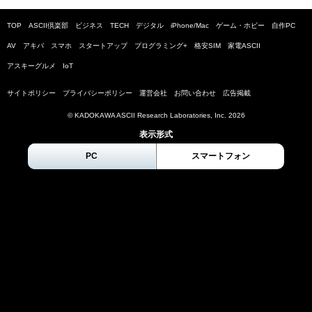
TOP
ASCII倶楽部
ビジネス
TECH
デジタル
iPhone/Mac
ゲーム・ホビー
自作PC
AV
アキバ
スマホ
スタートアップ
プログラミング+
格安SIM
家電ASCII
アスキーグルメ
IoT
サイトポリシー
プライバシーポリシー
運営会社
お問い合わせ
広告掲載
© KADOKAWA ASCII Research Laboratories, Inc.
2026
表示形式
PC
スマートフォン