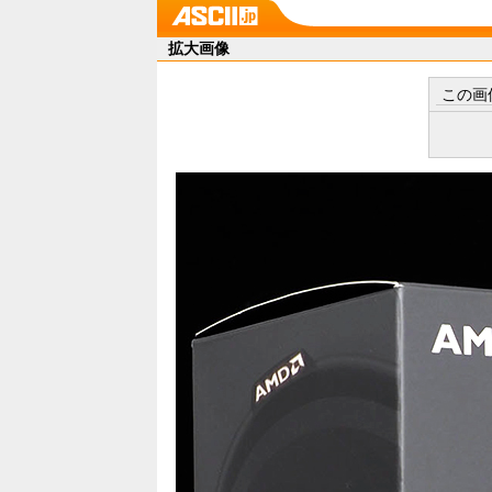
拡大画像
この画