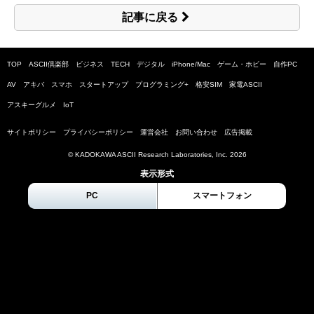
記事に戻る
TOP
ASCII倶楽部
ビジネス
TECH
デジタル
iPhone/Mac
ゲーム・ホビー
自作PC
AV
アキバ
スマホ
スタートアップ
プログラミング+
格安SIM
家電ASCII
アスキーグルメ
IoT
サイトポリシー
プライバシーポリシー
運営会社
お問い合わせ
広告掲載
© KADOKAWA ASCII Research Laboratories, Inc.
2026
表示形式
PC
スマートフォン