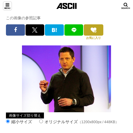
この画像の参照記事
お気に入り
画像サイズ切り替え
縮小サイズ
オリジナルサイズ
（1200x800px / 448KB）