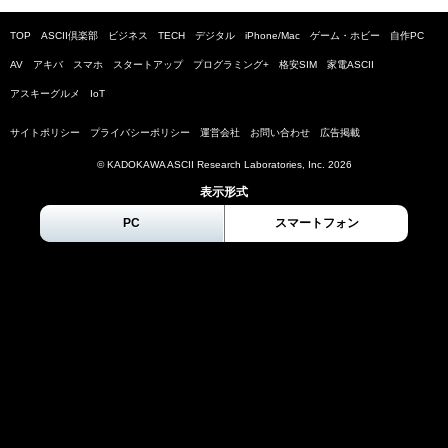
TOP
ASCII倶楽部
ビジネス
TECH
デジタル
iPhone/Mac
ゲーム・ホビー
自作PC
AV
アキバ
スマホ
スタートアップ
プログラミング+
格安SIM
家電ASCII
アスキーグルメ
IoT
サイトポリシー
プライバシーポリシー
運営会社
お問い合わせ
広告掲載
© KADOKAWA ASCII Research Laboratories, Inc.
2026
表示形式
PC
スマートフォン