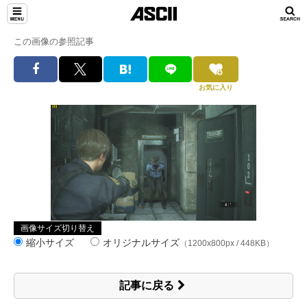
この画像の参照記事
お気に入り
画像サイズ切り替え
縮小サイズ
オリジナルサイズ
（1200x800px / 448KB）
記事に戻る