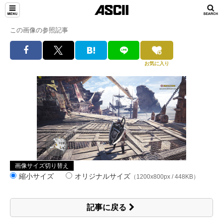
この画像の参照記事
お気に入り
画像サイズ切り替え
縮小サイズ
オリジナルサイズ
（1200x800px / 448KB）
記事に戻る