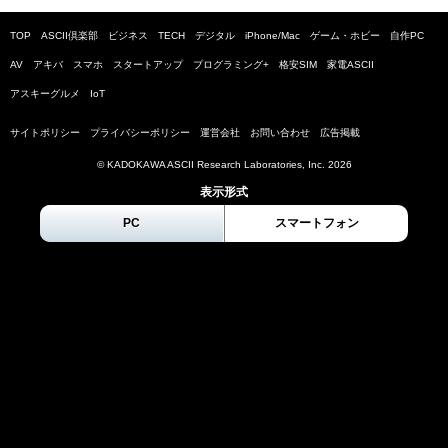
TOP
ASCII倶楽部
ビジネス
TECH
デジタル
iPhone/Mac
ゲーム・ホビー
自作PC
AV
アキバ
スマホ
スタートアップ
プログラミング+
格安SIM
家電ASCII
アスキーグルメ
IoT
サイトポリシー
プライバシーポリシー
運営会社
お問い合わせ
広告掲載
© KADOKAWA ASCII Research Laboratories, Inc.
2026
表示形式
PC
スマートフォン