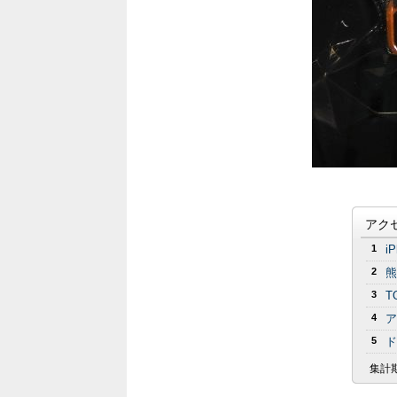
アク
1
i
2
熊
3
T
4
ア
5
ド
集計