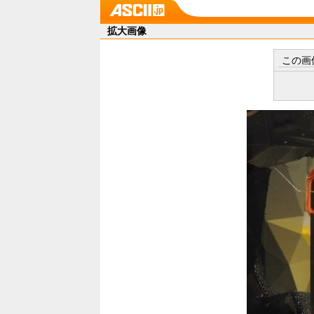
拡大画像
この画