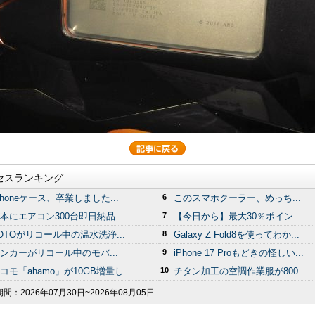
セスランキング
Phoneケース、卒業しました...
6
このスマホクーラー、めっち...
本にエアコン300台即日納品...
7
【今日から】最大30％ポイン...
OTOがリコール中の温水洗浄...
8
Galaxy Z Fold8を使ってわか...
ンカーがリコール中のモバ...
9
iPhone 17 Proもどきの怪しい...
コモ「ahamo」が10GB増量し...
10
チタン加工の空調作業服が800...
期間：
2026年07月30日~2026年08月05日