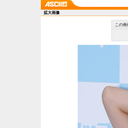
拡大画像
この画