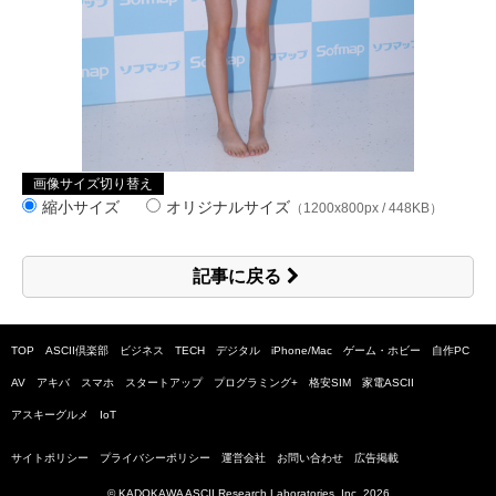
画像サイズ切り替え
縮小サイズ
オリジナルサイズ
（1200x800px / 448KB）
記事に戻る
TOP
ASCII倶楽部
ビジネス
TECH
デジタル
iPhone/Mac
ゲーム・ホビー
自作PC
AV
アキバ
スマホ
スタートアップ
プログラミング+
格安SIM
家電ASCII
アスキーグルメ
IoT
サイトポリシー
プライバシーポリシー
運営会社
お問い合わせ
広告掲載
© KADOKAWA ASCII Research Laboratories, Inc.
2026