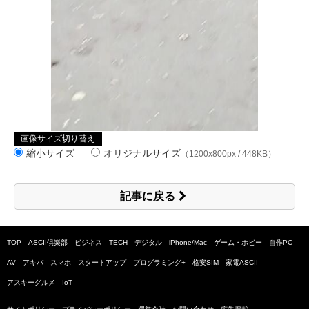
画像サイズ切り替え
縮小サイズ
オリジナルサイズ
（1200x800px / 448KB）
記事に戻る
TOP
ASCII倶楽部
ビジネス
TECH
デジタル
iPhone/Mac
ゲーム・ホビー
自作PC
AV
アキバ
スマホ
スタートアップ
プログラミング+
格安SIM
家電ASCII
アスキーグルメ
IoT