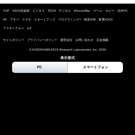
TOP
ASCII倶楽部
ビジネス
TECH
デジタル
iPhone/Mac
ゲーム・ホビー
自作PC
AV
アキバ
スマホ
スタートアップ
プログラミング+
格安SIM
家電ASCII
アスキーグルメ
IoT
サイトポリシー
プライバシーポリシー
運営会社
お問い合わせ
広告掲載
© KADOKAWA ASCII Research Laboratories, Inc.
2026
表示形式
PC
スマートフォン