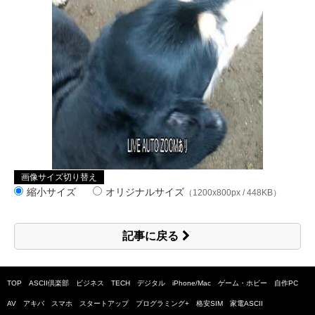
画像サイズ切り替え
縮小サイズ
オリジナルサイズ
（1200x800px / 448KB）
記事に戻る
TOP
ASCII倶楽部
ビジネス
TECH
デジタル
iPhone/Mac
ゲーム・ホビー
自作PC
AV
アキバ
スマホ
スタートアップ
プログラミング+
格安SIM
家電ASCII