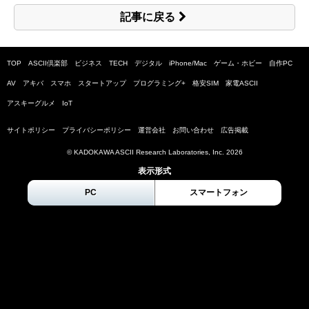
記事に戻る
TOP
ASCII倶楽部
ビジネス
TECH
デジタル
iPhone/Mac
ゲーム・ホビー
自作PC
AV
アキバ
スマホ
スタートアップ
プログラミング+
格安SIM
家電ASCII
アスキーグルメ
IoT
サイトポリシー
プライバシーポリシー
運営会社
お問い合わせ
広告掲載
© KADOKAWA ASCII Research Laboratories, Inc.
2026
表示形式
PC
スマートフォン