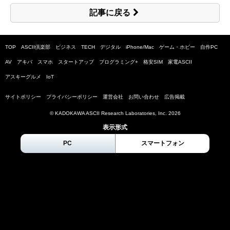
記事に戻る
TOP
ASCII倶楽部
ビジネス
TECH
デジタル
iPhone/Mac
ゲーム・ホビー
自作PC
AV
アキバ
スマホ
スタートアップ
プログラミング+
格安SIM
家電ASCII
アスキーグルメ
IoT
サイトポリシー
プライバシーポリシー
運営会社
お問い合わせ
広告掲載
© KADOKAWA ASCII Research Laboratories, Inc.
2026
表示形式
PC
スマートフォン