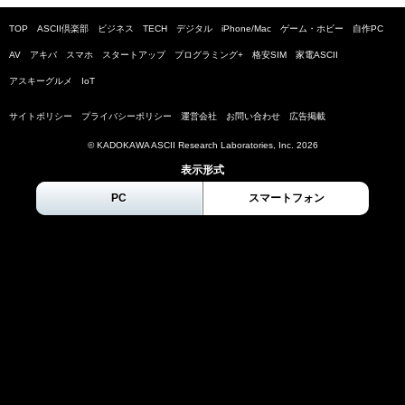
TOP
ASCII倶楽部
ビジネス
TECH
デジタル
iPhone/Mac
ゲーム・ホビー
自作PC
AV
アキバ
スマホ
スタートアップ
プログラミング+
格安SIM
家電ASCII
アスキーグルメ
IoT
サイトポリシー
プライバシーポリシー
運営会社
お問い合わせ
広告掲載
© KADOKAWA ASCII Research Laboratories, Inc.
2026
表示形式
PC
スマートフォン