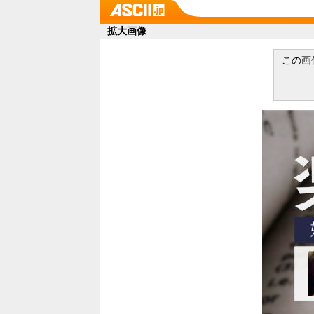
拡大画像
この画