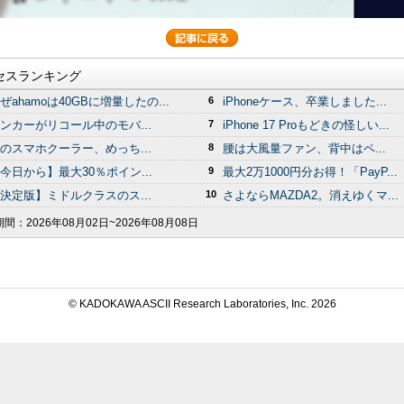
セスランキング
ぜahamoは40GBに増量したの...
6
iPhoneケース、卒業しました...
ンカーがリコール中のモバ...
7
iPhone 17 Proもどきの怪しい...
のスマホクーラー、めっち...
8
腰は大風量ファン、背中はペ...
今日から】最大30％ポイン...
9
最大2万1000円分お得！「PayP...
決定版】ミドルクラスのス...
10
さよならMAZDA2。消えゆくマ...
期間：
2026年08月02日~2026年08月08日
© KADOKAWA ASCII Research Laboratories, Inc.
2026