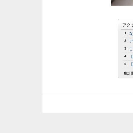
アク
1
な
2
ア
3
こ
4
【
5
【
集計