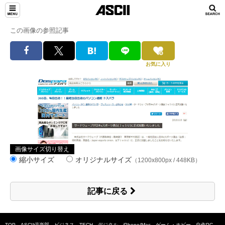
この画像の参照記事
お気に入り
画像サイズ切り替え
縮小サイズ
オリジナルサイズ
（1200x800px / 448KB）
記事に戻る
TOP
ASCII倶楽部
ビジネス
TECH
デジタル
iPhone/Mac
ゲーム・ホビー
自作PC