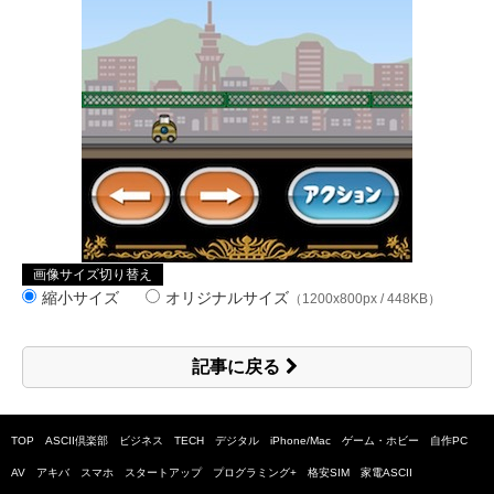
画像サイズ切り替え
縮小サイズ
オリジナルサイズ
（1200x800px / 448KB）
記事に戻る
TOP
ASCII倶楽部
ビジネス
TECH
デジタル
iPhone/Mac
ゲーム・ホビー
自作PC
AV
アキバ
スマホ
スタートアップ
プログラミング+
格安SIM
家電ASCII