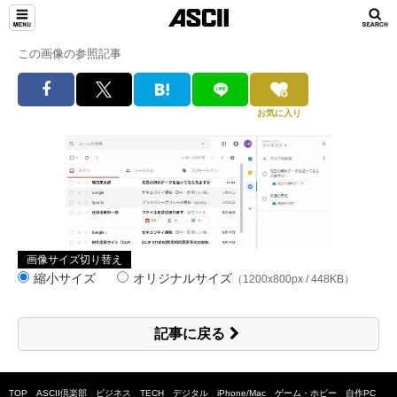
この画像の参照記事
お気に入り
画像サイズ切り替え
縮小サイズ
オリジナルサイズ
（1200x800px / 448KB）
記事に戻る
TOP
ASCII倶楽部
ビジネス
TECH
デジタル
iPhone/Mac
ゲーム・ホビー
自作PC