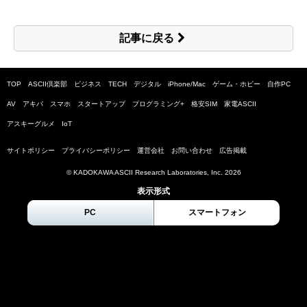
記事に戻る
TOP
ASCII倶楽部
ビジネス
TECH
デジタル
iPhone/Mac
ゲーム・ホビー
自作PC
AV
アキバ
スマホ
スタートアップ
プログラミング+
格安SIM
家電ASCII
アスキーグルメ
IoT
サイトポリシー
プライバシーポリシー
運営会社
お問い合わせ
広告掲載
© KADOKAWA ASCII Research Laboratories, Inc.
2026
表示形式
PC
スマートフォン