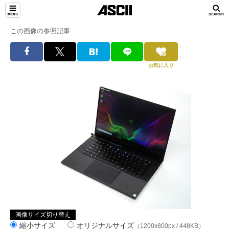
この画像の参照記事
お気に入り
画像サイズ切り替え
縮小サイズ
オリジナルサイズ
（1200x800px / 448KB）