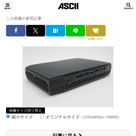
この画像の参照記事
お気に入り
画像サイズ切り替え
縮小サイズ
オリジナルサイズ
（1200x800px / 448KB）
記事に戻る