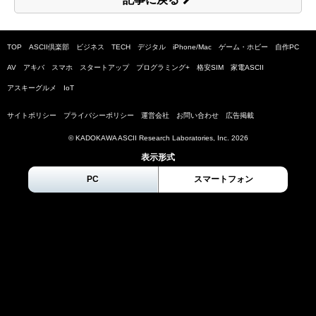
TOP
ASCII倶楽部
ビジネス
TECH
デジタル
iPhone/Mac
ゲーム・ホビー
自作PC
AV
アキバ
スマホ
スタートアップ
プログラミング+
格安SIM
家電ASCII
アスキーグルメ
IoT
サイトポリシー
プライバシーポリシー
運営会社
お問い合わせ
広告掲載
© KADOKAWA ASCII Research Laboratories, Inc.
2026
表示形式
PC
スマートフォン