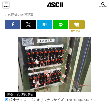
この画像の参照記事
お気に入り
画像サイズ切り替え
縮小サイズ
オリジナルサイズ
（1200x800px / 448KB）