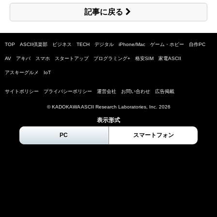
記事に戻る
TOP
ASCII倶楽部
ビジネス
TECH
デジタル
iPhone/Mac
ゲーム・ホビー
自作PC
AV
アキバ
スマホ
スタートアップ
プログラミング+
格安SIM
家電ASCII
アスキーグルメ
IoT
サイトポリシー
プライバシーポリシー
運営会社
お問い合わせ
広告掲載
© KADOKAWA ASCII Research Laboratories, Inc.
2026
表示形式
PC
スマートフォン