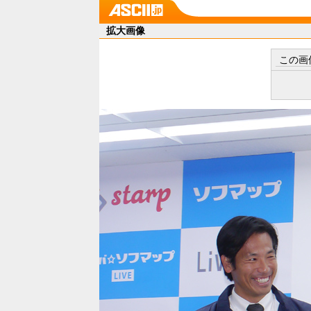
拡大画像
この画