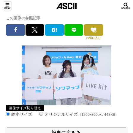
この画像の参照記事
お気に入り
画像サイズ切り替え
縮小サイズ
オリジナルサイズ
（1200x800px / 448KB）
記事に戻る