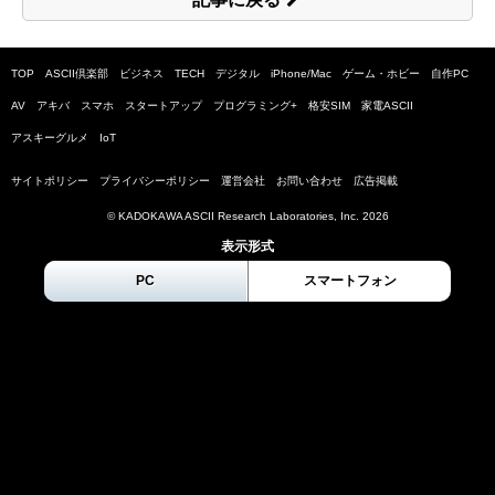
TOP
ASCII倶楽部
ビジネス
TECH
デジタル
iPhone/Mac
ゲーム・ホビー
自作PC
AV
アキバ
スマホ
スタートアップ
プログラミング+
格安SIM
家電ASCII
アスキーグルメ
IoT
サイトポリシー
プライバシーポリシー
運営会社
お問い合わせ
広告掲載
© KADOKAWA ASCII Research Laboratories, Inc.
2026
表示形式
PC
スマートフォン