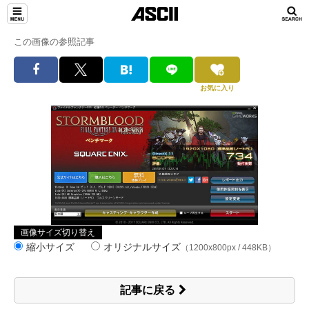
この画像の参照記事
お気に入り
画像サイズ切り替え
縮小サイズ
オリジナルサイズ
（1200x800px / 448KB）
記事に戻る