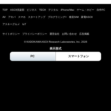
TOP
ASCII倶楽部
ビジネス
TECH
デジタル
iPhone/Mac
ゲーム・ホビー
自作PC
AV
アキバ
スマホ
スタートアップ
プログラミング+
格安SIM
家電ASCII
アスキーグルメ
IoT
サイトポリシー
プライバシーポリシー
運営会社
お問い合わせ
広告掲載
© KADOKAWA ASCII Research Laboratories, Inc.
2026
表示形式
PC
スマートフォン