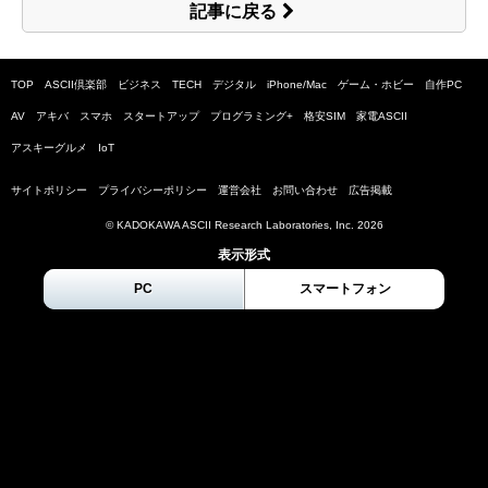
記事に戻る
TOP
ASCII倶楽部
ビジネス
TECH
デジタル
iPhone/Mac
ゲーム・ホビー
自作PC
AV
アキバ
スマホ
スタートアップ
プログラミング+
格安SIM
家電ASCII
アスキーグルメ
IoT
サイトポリシー
プライバシーポリシー
運営会社
お問い合わせ
広告掲載
© KADOKAWA ASCII Research Laboratories, Inc.
2026
表示形式
PC
スマートフォン