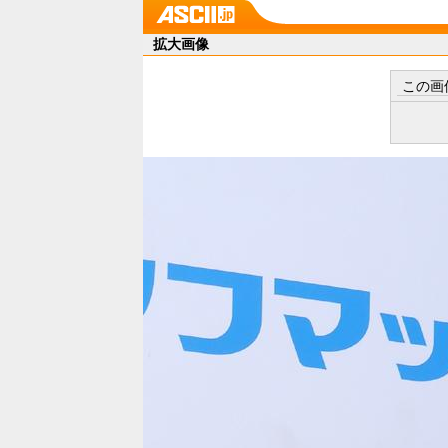
拡大画像
この画