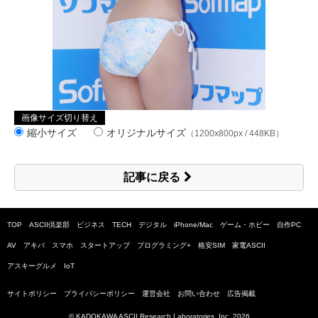
画像サイズ切り替え
縮小サイズ
オリジナルサイズ
（1200x800px / 448KB）
記事に戻る
TOP
ASCII倶楽部
ビジネス
TECH
デジタル
iPhone/Mac
ゲーム・ホビー
自作PC
AV
アキバ
スマホ
スタートアップ
プログラミング+
格安SIM
家電ASCII
アスキーグルメ
IoT
サイトポリシー
プライバシーポリシー
運営会社
お問い合わせ
広告掲載
© KADOKAWA ASCII Research Laboratories, Inc.
2026