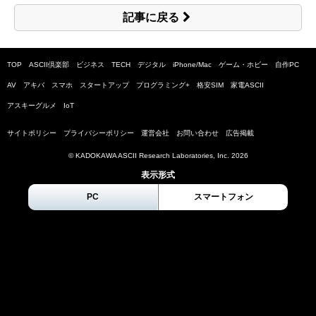
記事に戻る
TOP
ASCII倶楽部
ビジネス
TECH
デジタル
iPhone/Mac
ゲーム・ホビー
自作PC
AV
アキバ
スマホ
スタートアップ
プログラミング+
格安SIM
家電ASCII
アスキーグルメ
IoT
サイトポリシー
プライバシーポリシー
運営会社
お問い合わせ
広告掲載
© KADOKAWA ASCII Research Laboratories, Inc.
2026
表示形式
PC
スマートフォン