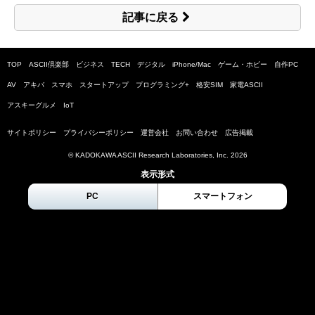
記事に戻る
TOP
ASCII倶楽部
ビジネス
TECH
デジタル
iPhone/Mac
ゲーム・ホビー
自作PC
AV
アキバ
スマホ
スタートアップ
プログラミング+
格安SIM
家電ASCII
アスキーグルメ
IoT
サイトポリシー
プライバシーポリシー
運営会社
お問い合わせ
広告掲載
© KADOKAWA ASCII Research Laboratories, Inc.
2026
表示形式
PC
スマートフォン