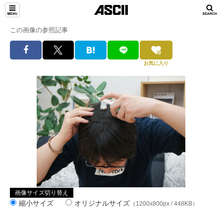
この画像の参照記事
お気に入り
画像サイズ切り替え
縮小サイズ
オリジナルサイズ
（1200x800px / 448KB）