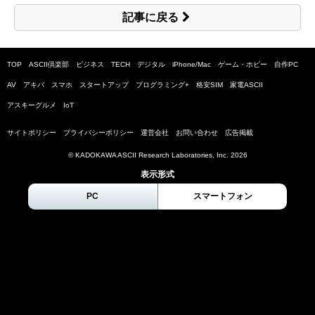
記事に戻る
TOP
ASCII倶楽部
ビジネス
TECH
デジタル
iPhone/Mac
ゲーム・ホビー
自作PC
AV
アキバ
スマホ
スタートアップ
プログラミング+
格安SIM
家電ASCII
アスキーグルメ
IoT
サイトポリシー
プライバシーポリシー
運営会社
お問い合わせ
広告掲載
© KADOKAWA ASCII Research Laboratories, Inc.
2026
表示形式
PC
スマートフォン