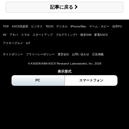
記事に戻る
TOP
ASCII倶楽部
ビジネス
TECH
デジタル
iPhone/Mac
ゲーム・ホビー
自作PC
AV
アキバ
スマホ
スタートアップ
プログラミング+
格安SIM
家電ASCII
アスキーグルメ
IoT
サイトポリシー
プライバシーポリシー
運営会社
お問い合わせ
広告掲載
© KADOKAWA ASCII Research Laboratories, Inc.
2026
表示形式
PC
スマートフォン