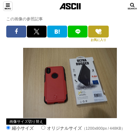
この画像の参照記事
お気に入り
画像サイズ切り替え
縮小サイズ
オリジナルサイズ
（1200x800px / 448KB）