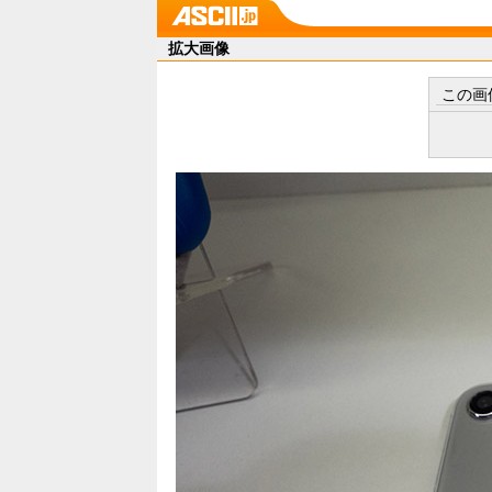
拡大画像
この画