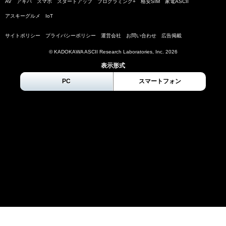
AV
アキバ
スマホ
スタートアップ
プログラミング+
格安SIM
家電ASCII
アスキーグルメ
IoT
サイトポリシー
プライバシーポリシー
運営会社
お問い合わせ
広告掲載
© KADOKAWA ASCII Research Laboratories, Inc.
2026
表示形式
PC
スマートフォン