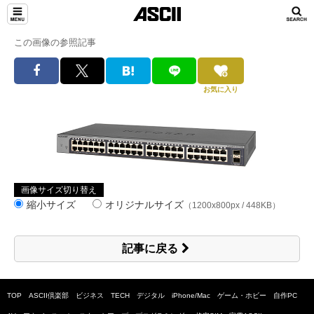
この画像の参照記事
お気に入り
画像サイズ切り替え
縮小サイズ
オリジナルサイズ
（1200x800px / 448KB）
記事に戻る
TOP
ASCII倶楽部
ビジネス
TECH
デジタル
iPhone/Mac
ゲーム・ホビー
自作PC