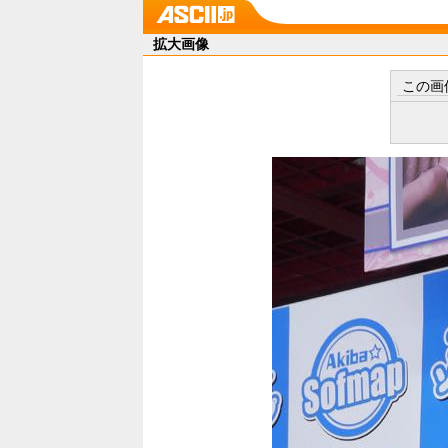
拡大画像
この画