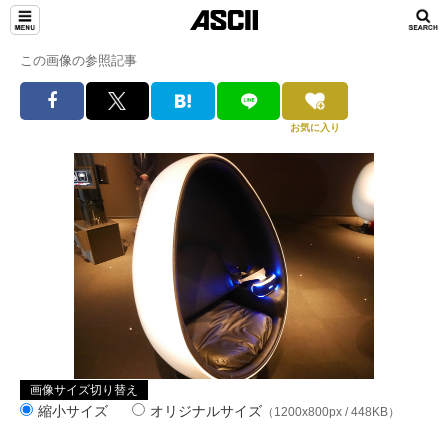
この画像の参照記事
お気に入り
画像サイズ切り替え
縮小サイズ
オリジナルサイズ
（1200x800px / 448KB）