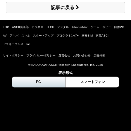
記事に戻る
TOP
ASCII倶楽部
ビジネス
TECH
デジタル
iPhone/Mac
ゲーム・ホビー
自作PC
AV
アキバ
スマホ
スタートアップ
プログラミング+
格安SIM
家電ASCII
アスキーグルメ
IoT
サイトポリシー
プライバシーポリシー
運営会社
お問い合わせ
広告掲載
© KADOKAWA ASCII Research Laboratories, Inc.
2026
表示形式
PC
スマートフォン