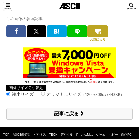
この画像の参照記事
お気に入り
画像サイズ切り替え
縮小サイズ
オリジナルサイズ
（1200x800px / 448KB）
記事に戻る
TOP
ASCII倶楽部
ビジネス
TECH
デジタル
iPhone/Mac
ゲーム・ホビー
自作PC