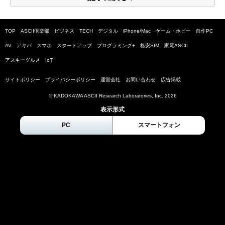
TOP
ASCII倶楽部
ビジネス
TECH
デジタル
iPhone/Mac
ゲーム・ホビー
自作PC
AV
アキバ
スマホ
スタートアップ
プログラミング+
格安SIM
家電ASCII
アスキーグルメ
IoT
サイトポリシー
プライバシーポリシー
運営会社
お問い合わせ
広告掲載
© KADOKAWA ASCII Research Laboratories, Inc.
2026
表示形式
PC
スマートフォン