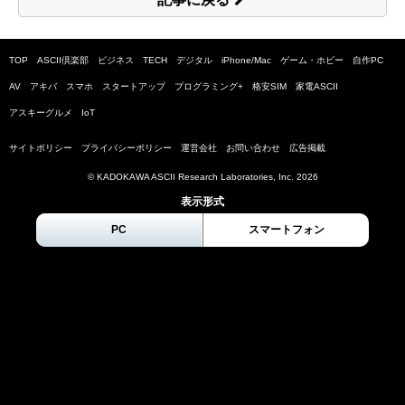
TOP
ASCII倶楽部
ビジネス
TECH
デジタル
iPhone/Mac
ゲーム・ホビー
自作PC
AV
アキバ
スマホ
スタートアップ
プログラミング+
格安SIM
家電ASCII
アスキーグルメ
IoT
サイトポリシー
プライバシーポリシー
運営会社
お問い合わせ
広告掲載
© KADOKAWA ASCII Research Laboratories, Inc.
2026
表示形式
PC
スマートフォン