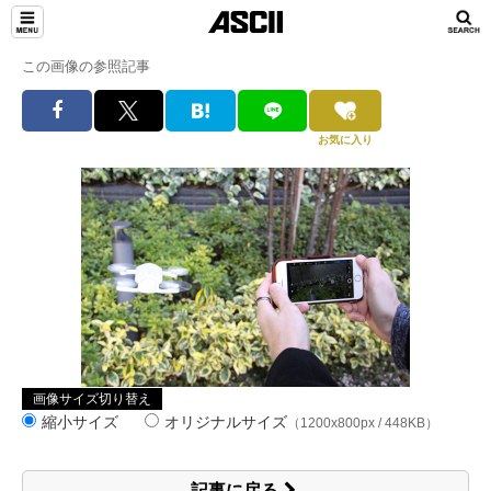
この画像の参照記事
お気に入り
画像サイズ切り替え
縮小サイズ
オリジナルサイズ
（1200x800px / 448KB）
記事に戻る