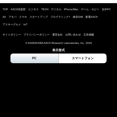
TOP
ASCII倶楽部
ビジネス
TECH
デジタル
iPhone/Mac
ゲーム・ホビー
自作PC
AV
アキバ
スマホ
スタートアップ
プログラミング+
格安SIM
家電ASCII
アスキーグルメ
IoT
サイトポリシー
プライバシーポリシー
運営会社
お問い合わせ
広告掲載
© KADOKAWA ASCII Research Laboratories, Inc.
2026
表示形式
PC
スマートフォン