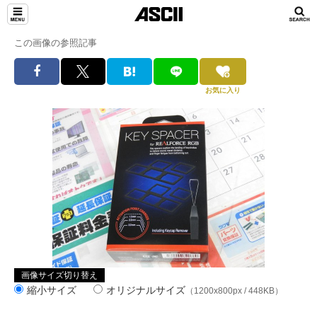
この画像の参照記事
お気に入り
画像サイズ切り替え
縮小サイズ
オリジナルサイズ
（1200x800px / 448KB）