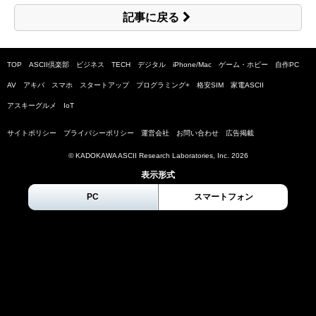
記事に戻る
TOP
ASCII倶楽部
ビジネス
TECH
デジタル
iPhone/Mac
ゲーム・ホビー
自作PC
AV
アキバ
スマホ
スタートアップ
プログラミング+
格安SIM
家電ASCII
アスキーグルメ
IoT
サイトポリシー
プライバシーポリシー
運営会社
お問い合わせ
広告掲載
© KADOKAWA ASCII Research Laboratories, Inc.
2026
表示形式
PC
スマートフォン