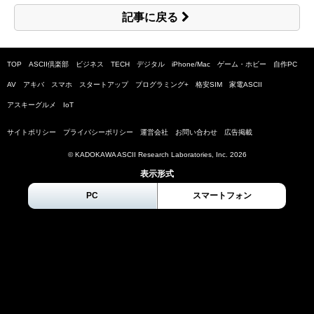
記事に戻る
TOP
ASCII倶楽部
ビジネス
TECH
デジタル
iPhone/Mac
ゲーム・ホビー
自作PC
AV
アキバ
スマホ
スタートアップ
プログラミング+
格安SIM
家電ASCII
アスキーグルメ
IoT
サイトポリシー
プライバシーポリシー
運営会社
お問い合わせ
広告掲載
© KADOKAWA ASCII Research Laboratories, Inc.
2026
表示形式
PC
スマートフォン