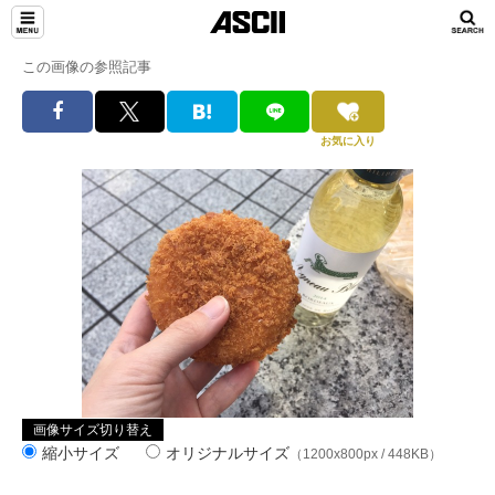
この画像の参照記事
お気に入り
画像サイズ切り替え
縮小サイズ
オリジナルサイズ
（1200x800px / 448KB）