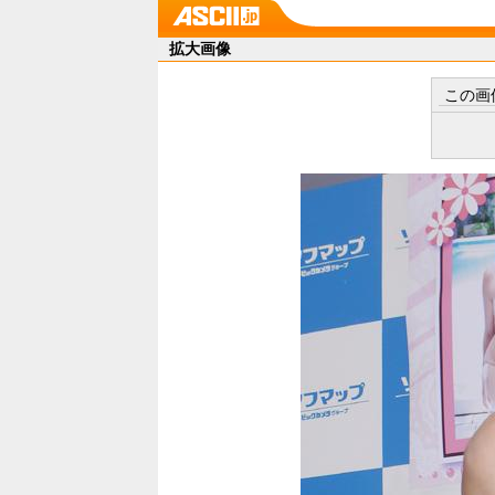
拡大画像
この画