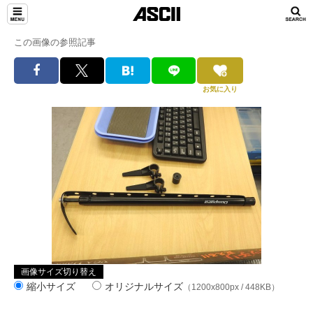
この画像の参照記事
お気に入り
画像サイズ切り替え
縮小サイズ
オリジナルサイズ
（1200x800px / 448KB）