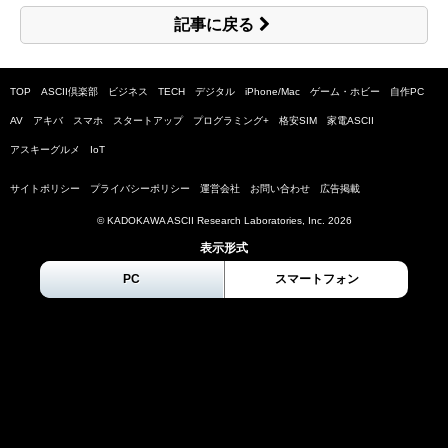
記事に戻る
TOP
ASCII倶楽部
ビジネス
TECH
デジタル
iPhone/Mac
ゲーム・ホビー
自作PC
AV
アキバ
スマホ
スタートアップ
プログラミング+
格安SIM
家電ASCII
アスキーグルメ
IoT
サイトポリシー
プライバシーポリシー
運営会社
お問い合わせ
広告掲載
© KADOKAWA ASCII Research Laboratories, Inc.
2026
表示形式
PC
スマートフォン