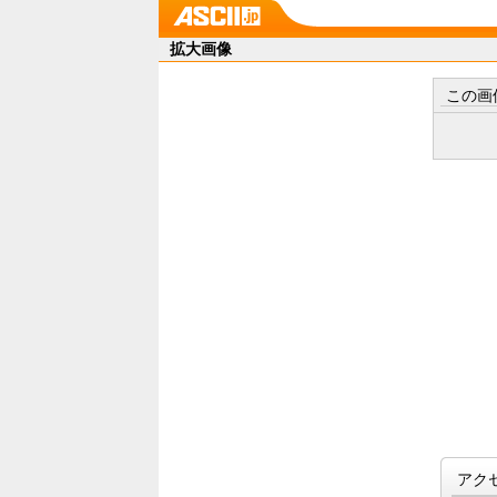
拡大画像
この画
アク