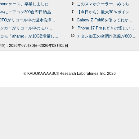
Phoneケース、卒業しました...
6
このスマホクーラー、めっち...
本にエアコン300台即日納品...
7
【今日から】最大30％ポイン...
OTOがリコール中の温水洗浄...
8
Galaxy Z Fold8を使ってわか...
ンカーがリコール中のモバ...
9
iPhone 17 Proもどきの怪しい...
コモ「ahamo」が10GB増量し...
10
チタン加工の空調作業服が800...
期間：
2026年07月30日~2026年08月05日
© KADOKAWA ASCII Research Laboratories, Inc.
2026