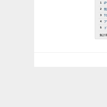
1
i
2
熊
3
T
4
ア
5
ド
集計