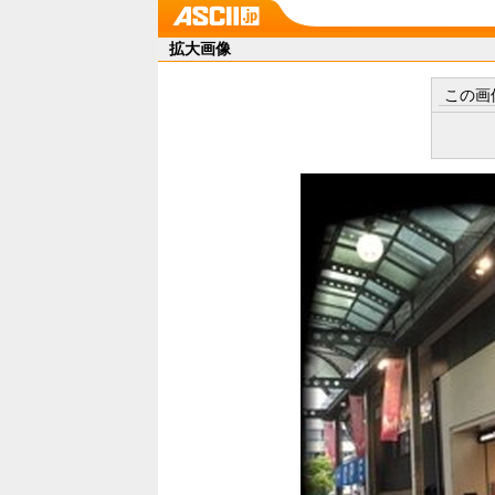
拡大画像
この画