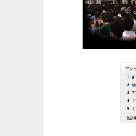
アク
1
i
2
熊
3
T
4
ア
5
ド
集計