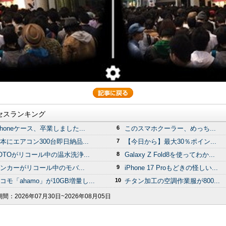
セスランキング
Phoneケース、卒業しました...
6
このスマホクーラー、めっち...
本にエアコン300台即日納品...
7
【今日から】最大30％ポイン...
OTOがリコール中の温水洗浄...
8
Galaxy Z Fold8を使ってわか...
ンカーがリコール中のモバ...
9
iPhone 17 Proもどきの怪しい...
コモ「ahamo」が10GB増量し...
10
チタン加工の空調作業服が800...
期間：
2026年07月30日~2026年08月05日