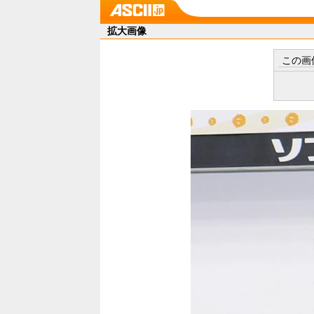
拡大画像
この画