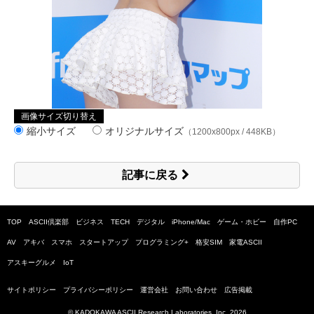
画像サイズ切り替え
縮小サイズ
オリジナルサイズ
（1200x800px / 448KB）
記事に戻る
TOP
ASCII倶楽部
ビジネス
TECH
デジタル
iPhone/Mac
ゲーム・ホビー
自作PC
AV
アキバ
スマホ
スタートアップ
プログラミング+
格安SIM
家電ASCII
アスキーグルメ
IoT
サイトポリシー
プライバシーポリシー
運営会社
お問い合わせ
広告掲載
© KADOKAWA ASCII Research Laboratories, Inc.
2026