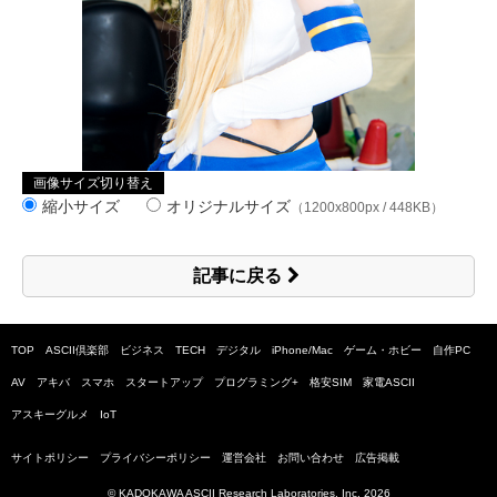
画像サイズ切り替え
縮小サイズ
オリジナルサイズ
（1200x800px / 448KB）
記事に戻る
TOP
ASCII倶楽部
ビジネス
TECH
デジタル
iPhone/Mac
ゲーム・ホビー
自作PC
AV
アキバ
スマホ
スタートアップ
プログラミング+
格安SIM
家電ASCII
アスキーグルメ
IoT
サイトポリシー
プライバシーポリシー
運営会社
お問い合わせ
広告掲載
© KADOKAWA ASCII Research Laboratories, Inc.
2026