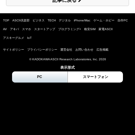
記事に戻る
TOP
ASCII倶楽部
ビジネス
TECH
デジタル
iPhone/Mac
ゲーム・ホビー
自作PC
AV
アキバ
スマホ
スタートアップ
プログラミング+
格安SIM
家電ASCII
アスキーグルメ
IoT
サイトポリシー
プライバシーポリシー
運営会社
お問い合わせ
広告掲載
© KADOKAWA ASCII Research Laboratories, Inc.
2026
表示形式
PC
スマートフォン