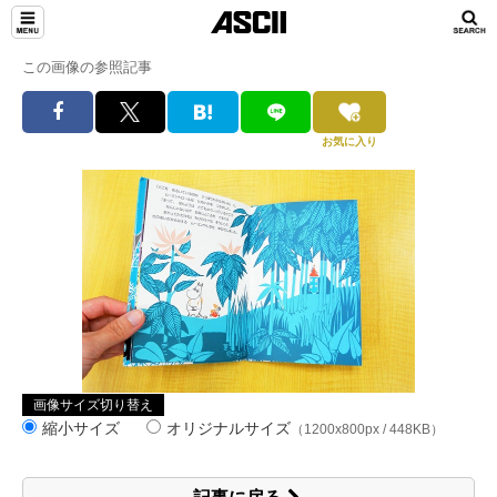
この画像の参照記事
お気に入り
画像サイズ切り替え
縮小サイズ
オリジナルサイズ
（1200x800px / 448KB）