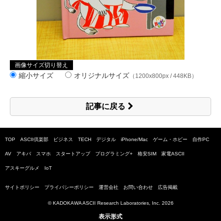
画像サイズ切り替え
縮小サイズ
オリジナルサイズ
（1200x800px / 448KB）
記事に戻る
TOP
ASCII倶楽部
ビジネス
TECH
デジタル
iPhone/Mac
ゲーム・ホビー
自作PC
AV
アキバ
スマホ
スタートアップ
プログラミング+
格安SIM
家電ASCII
アスキーグルメ
IoT
サイトポリシー
プライバシーポリシー
運営会社
お問い合わせ
広告掲載
© KADOKAWA ASCII Research Laboratories, Inc.
2026
表示形式